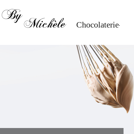
"
"
"
"
"
"
"
"