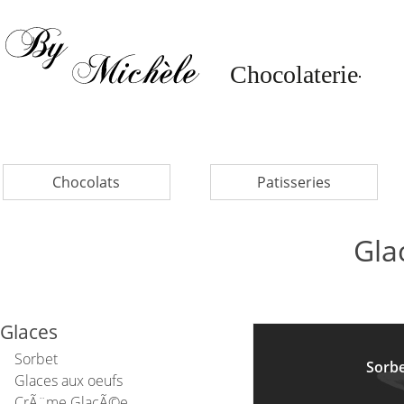
Chocolats
Patisseries
Gla
Glaces
Sorbet
Sorbe
Glaces aux oeufs
CrÃ¨me GlacÃ©e