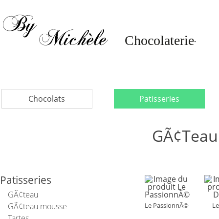
Chocolats
Patisseries
GÃ¢teau
Patisseries
GÃ¢teau
GÃ¢teau mousse
Le PassionnÃ©
Le
Tartes