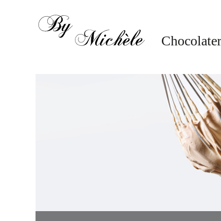
"
"
"
"
"
"
"
"