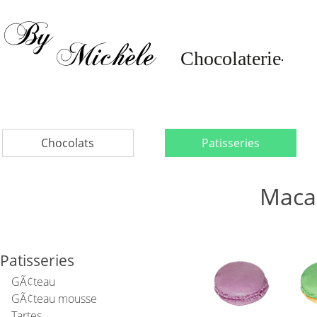
Chocolats
Patisseries
Maca
Patisseries
GÃ¢teau
GÃ¢teau mousse
Tartes